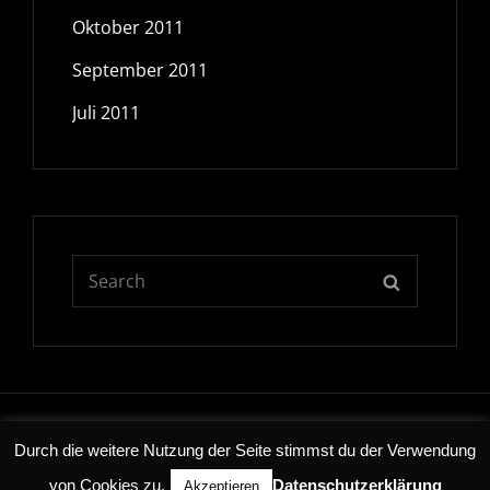
Oktober 2011
September 2011
Juli 2011
Search
SEARCH
for:
Copyright © 2026
DSP
Datenschutzerklaerung
|
Bold
Durch die weitere Nutzung der Seite stimmst du der Verwendung
Photography By
Catch Themes
von Cookies zu.
Datenschutzerklärung
Akzeptieren