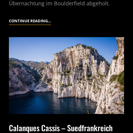
Übernachtung im Boulderfield abgeholt.
USA
CONTINUE READING…
2018
–
2
LONGS
PEAK
ROCKY
MOUNTAINS
Calanques Cassis – Suedfrankreich