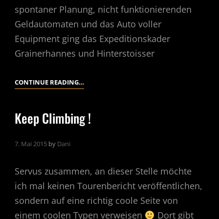
spontaner Planung, nicht funktionierenden
Geldautomaten und das Auto voller
Equipment ging das Expeditionskader
Grainerhannes und Hinterstoisser
BRUEGGLER
CONTINUE READING…
–
OSTALB
Keep Climbing !
–
ULM
7. Mai 2015
by
Dani
Servus zusammen, an dieser Stelle möchte
ich mal keinen Tourenbericht veröffentlichen,
sondern auf eine richtig coole Seite von
einem coolen Typen verweisen
Dort gibt