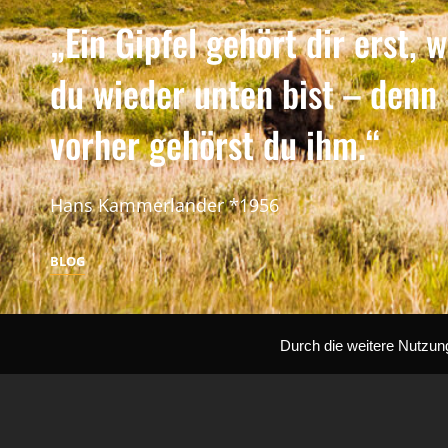
„Ein Gipfel gehört dir erst, 
du wieder unten bist – denn
vorher gehörst du ihm.“
Hans Kammerlander *1956
BLOG
BLOG
Durch die weitere Nutzun