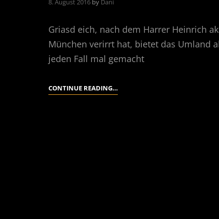
8. August 2016
by
Dani
Griasd eich, nach dem Harrer Heinrich ak
München verirrt hat, bietet das Umland a
jeden Fall mal gemacht
ZUGSPITZE
CONTINUE READING…
–
JUBIGRAT
–
ALPSPITZE
–
HEFEWEIZEN