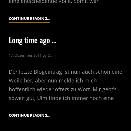
eine entscheidende Rolle. Somit war
CARBON
CONTINUE READING…
FIBRE
MEETS
Long time ago …
NOSE
17. Dezember 2011
by
Dani
Der letzte Blogeintrag ist nun auch schon eine
Weile her, aber nun melde ich mich
hoffentlich wieder öfters zu Wort. Mir geht’s
soweit gut, Ulm finde ich immer noch eine
LONG
CONTINUE READING…
TIME
AGO