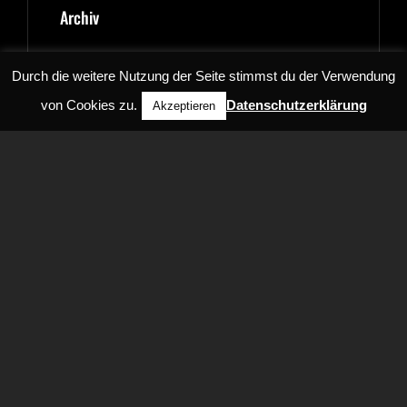
Archiv
März 2020
Durch die weitere Nutzung der Seite stimmst du der Verwendung
Februar 2020
von Cookies zu.
Datenschutzerklärung
Akzeptieren
Oktober 2019
September 2019
Juni 2019
Januar 2019
November 2018
Juli 2018
Juni 2018
Mai 2018