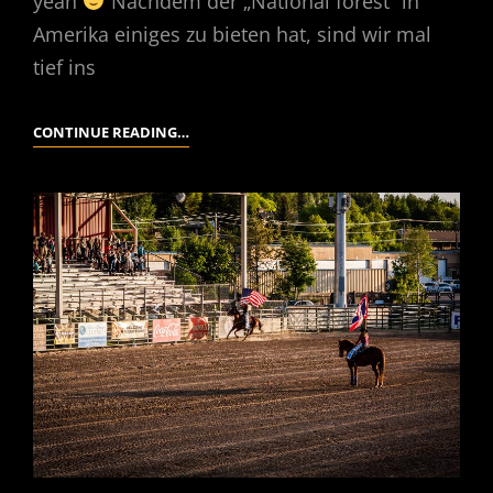
yeah
Nachdem der „National forest“ in
Amerika einiges zu bieten hat, sind wir mal
tief ins
USA
CONTINUE READING…
2018
–
6
CAN
AM
MOTORIZED
RECREATION