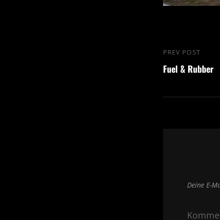
Beitragsna
PREV POST
Previous
Fuel & Rubber
Post
Deine E-Ma
Komme