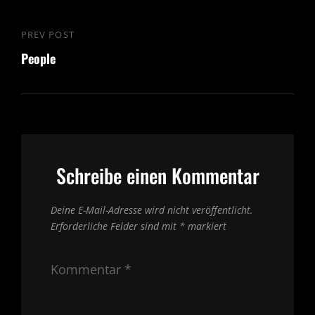
Beitragsnavigation
PREV POST
Previous
People
Post
Schreibe einen Kommentar
Deine E-Mail-Adresse wird nicht veröffentlicht.
Erforderliche Felder sind mit
*
markiert
Kommentar
*