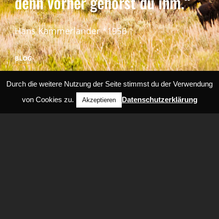
denn vorher gehörst du ihm.“
Hans Kammerlander *1956
BLOG
BLOG
Durch die weitere Nutzung der Seite stimmst du der Verwendung
von Cookies zu.
Datenschutzerklärung
Akzeptieren
Copyright © 2026
DSP
Datenschutzerklaerung
|
Bold
Photography By
Catch Themes